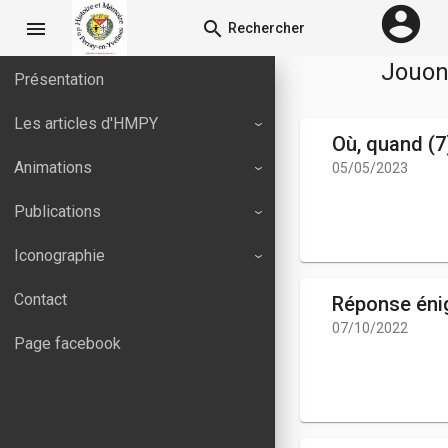
account_circle
menu
search
Rechercher
Jouons
Présentation
Les articles d'HMPY
Où, quand (7
Animations
05/05/2023
Publications
Iconographie
Contact
Réponse énig
07/10/2022
Page facebook